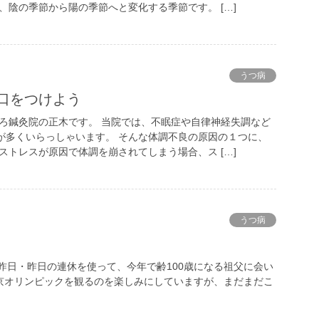
、陰の季節から陽の季節へと変化する季節です。 […]
うつ病
蛇口をつけよう
いろ鍼灸院の正木です。 当院では、不眠症や自律神経失調など
が多くいらっしゃいます。 そんな体調不良の原因の１つに、
ストレスが原因で体調を崩されてしまう場合、ス […]
うつ病
昨日・昨日の連休を使って、今年で齢100歳になる祖父に会い
京オリンピックを観るのを楽しみにしていますが、まだまだこ