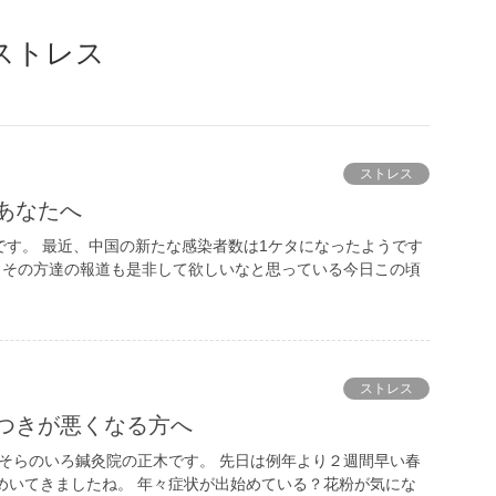
ストレス
ストレス
あなたへ
です。 最近、中国の新たな感染者数は1ケタになったようです
、その方達の報道も是非して欲しいなと思っている今日この頃
ストレス
寝つきが悪くなる方へ
 そらのいろ鍼灸院の正木です。 先日は例年より２週間早い春
めいてきましたね。 年々症状が出始めている？花粉が気にな