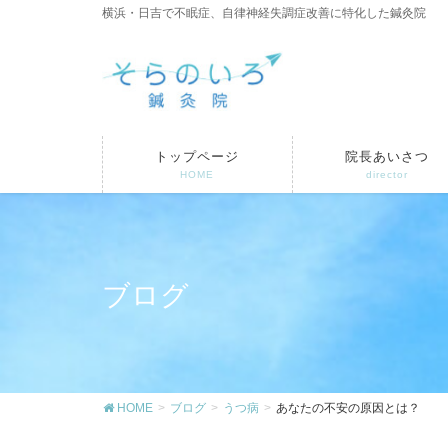
横浜・日吉で不眠症、自律神経失調症改善に特化した鍼灸院
トップページ
院長あいさつ
HOME
director
ブログ
HOME
ブログ
うつ病
あなたの不安の原因とは？