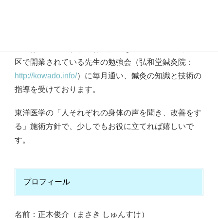
経験を通じて学んでいた為、睡眠障害・自律神経失調
専門の鍼灸院を開院しようと思いました
。
現在は、学生の頃からお世話になっている東京都杉並
区で開業されている先生の勉強会（弘和堂鍼灸院：
http://kowado.info/
）に毎月通い、鍼灸の知識と技術の
指導を受けております。
東洋医学の「人それぞれの身体の声を聞き、改善をす
る」施術方針で、少しでもお役に立てれば嬉しいで
す
。
プロフィール
名前：正木俊介（まさき しゅんすけ）