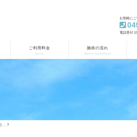
お気軽にご
04
電話受付 10
ご利用料金
施術の流れ
price
about treatment
う…？