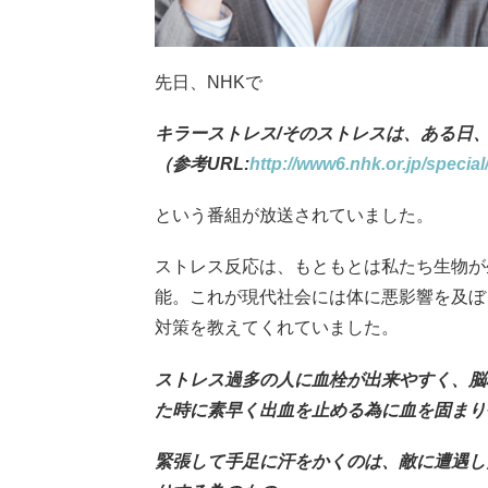
先日、NHKで
キラーストレス/そのストレスは、ある日
（参考URL:
http://www6.nhk.or.jp/specia
という番組が放送されていました。
ストレス反応は、もともとは私たち生物が
能。
これが現代社会には体に悪影響を及ぼ
対策を教えてくれていました。
ストレス過多の人に血栓が出来やすく、脳
た時に素早く出血を止める為に血を固まり
緊張して手足に汗をかくのは、敵に遭遇し