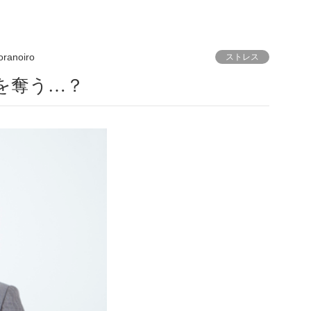
oranoiro
ストレス
を奪う…？